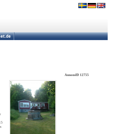
et.de
AnnonsID 12755
r
15
en