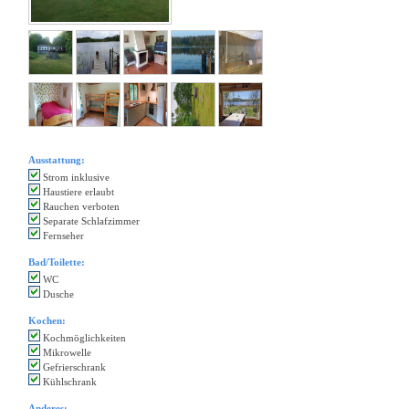
Ausstattung:
Strom inklusive
Haustiere erlaubt
Rauchen verboten
Separate Schlafzimmer
Fernseher
Bad/Toilette:
WC
Dusche
Kochen:
Kochmöglichkeiten
Mikrowelle
Gefrierschrank
Kühlschrank
Anderes: