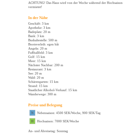
ACHTUNG! Das Haus wird von der Woche während der Hochsaison
vermietet!
In der Nähe
Geschäft: 3 km
Apotheke: 3 km
Badeplatz: 20 m
Bank: 3 km
Bushaltestelle: 500 m
Bootsverleih: egen båt
Angeln: 20 m
Fußballfeld: 3 km
Golf: 15 km
Meer: 15 km
Nächster Nachbar: 200 m
Restaurant: 3 km
See: 20 m
Wald: 20 m
Schärengarten: 15 km
Strand: 15 km
Staatlicher Alkohol-Verkauf: 15 km
Wanderwege: 300 m
Preise und Belegung
N
Nebensaison: 4500 SEK/Woche, 900 SEK/Tag
H
Hochsaison: 7000 SEK/Woche
An- und Abreisetag: Sonntag