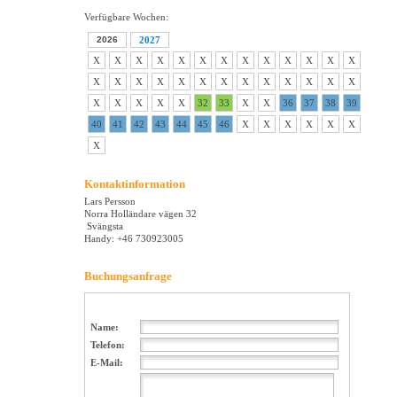
Verfügbare Wochen:
2026
2027
X
X
X
X
X
X
X
X
X
X
X
X
X
X
X
X
X
X
X
X
X
X
X
X
X
X
X
X
X
X
X
32
33
X
X
36
37
38
39
40
41
42
43
44
45
46
X
X
X
X
X
X
X
Kontaktinformation
Lars Persson
Norra Holländare vägen 32
Svängsta
Handy: +46 730923005
Buchungsanfrage
Name:
Telefon:
E-Mail: