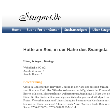
Home
Suche Ferienhäuser
Suchanzeigen
Über Stugn
Hütte am See, in der Nähe des Svangsta
Hütte, Svängsta, Blekinge
Wohnfläche: 90 m2
Anzahl Zimmer: 3
Anzahl Betten: 6
Beschreibung
Cabin in landschaftlich reizvoller Gegend in der Nähe des Sees mit Zugang
zum Boot und Floß. Der Nähe des Waldes mit der Möglichkeit der Pilze und
Beeren pflücken. Mörrumsån mit weltberühmten Angeln nur 1,5 km von de
Hütte. Großer Garten mit seinem eigenen Volleyballplatz und Whirlpool im
Freien. Viele Aktivitäten und Unterhaltung im Zentrum von Karlshamn nur 
km von der Hütte. Zwanzig Kilometer nach Norje / Sweden Rock. Bitte ruf
Sie an 0730-923005 / 0703-364670 E-Mail alt.