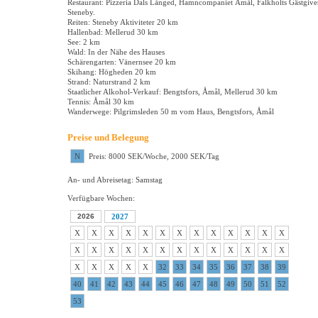
Restaurant: Pizzeria Dals Långed, Hamncompaniet Åmål, Falkholts Gästgive
Steneby.
Reiten: Steneby Aktiviteter 20 km
Hallenbad: Mellerud 30 km
See: 2 km
Wald: In der Nähe des Hauses
Schärengarten: Vänernsee 20 km
Skihang: Högheden 20 km
Strand: Naturstrand 2 km
Staatlicher Alkohol-Verkauf: Bengtsfors, Åmål, Mellerud 30 km
Tennis: Åmål 30 km
Wanderwege: Pilgrimsleden 50 m vom Haus, Bengtsfors, Åmål
Preise und Belegung
N
Preis: 8000 SEK/Woche, 2000 SEK/Tag
An- und Abreisetag: Samstag
Verfügbare Wochen:
2026
2027
X
X
X
X
X
X
X
X
X
X
X
X
X
X
X
X
X
X
X
X
X
X
X
X
X
X
X
X
X
X
X
32
33
34
35
36
37
38
39
40
41
42
43
44
45
46
47
48
49
50
51
52
53