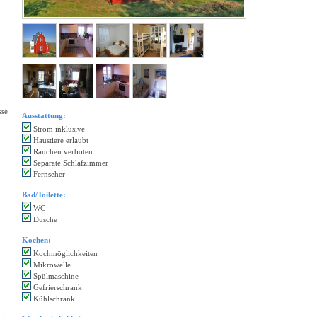
sse
Ausstattung:
Strom inklusive
Haustiere erlaubt
Rauchen verboten
Separate Schlafzimmer
Fernseher
Bad/Toilette:
WC
Dusche
Kochen:
Kochmöglichkeiten
Mikrowelle
Spülmaschine
Gefrierschrank
Kühlschrank