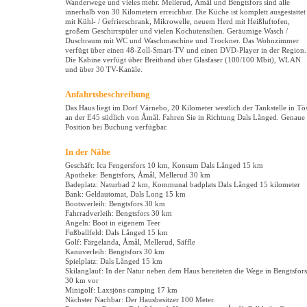
Wanderwege und vieles mehr. Mellerud, Åmål und Bengtsfors sind alle
innerhalb von 30 Kilometern erreichbar. Die Küche ist komplett ausgestattet
mit Kühl- / Gefrierschrank, Mikrowelle, neuem Herd mit Heißluftofen,
großem Geschirrspüler und vielen Kochutensilien. Geräumige Wasch /
Duschraum mit WC und Waschmaschine und Trockner. Das Wohnzimmer
verfügt über einen 48-Zoll-Smart-TV und einen DVD-Player in der Region.
Die Kabine verfügt über Breitband über Glasfaser (100/100 Mbit), WLAN
und über 30 TV-Kanäle.
Anfahrtsbeschreibung
Das Haus liegt im Dorf Värnebo, 20 Kilometer westlich der Tankstelle in Tö
an der E45 südlich von Åmål. Fahren Sie in Richtung Dals Långed. Genaue
Position bei Buchung verfügbar.
In der Nähe
Geschäft: Ica Fengersfors 10 km, Konsum Dals Långed 15 km
Apotheke: Bengtsfors, Åmål, Mellerud 30 km
Badeplatz: Naturbad 2 km, Kommunal badplats Dals Långed 15 kilometer
Bank: Geldautomat, Dals Long 15 km
Bootsverleih: Bengtsfors 30 km
Fahrradverleih: Bengtsfors 30 km
Angeln: Boot in eigenem Teer
Fußballfeld: Dals Långed 15 km
Golf: Färgelanda, Åmål, Mellerud, Säffle
Kanuverleih: Bengtsfors 30 km
Spielplatz: Dals Långed 15 km
Skilanglauf: In der Natur neben dem Haus bereiteten die Wege in Bengtsfors
30 km vor
Minigolf: Laxsjöns camping 17 km
Nächster Nachbar: Der Hausbesitzer 100 Meter.