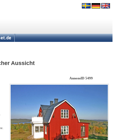
et.de
cher Aussicht
AnnonsID 5499
e
ee.