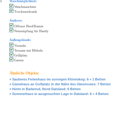
ri
Waschmöglichkeit:
Waschmaschine
Trockenschrank
Anderes:
Offener Herd/Kamin
Netzempfang für Handy
Außengelände:
Veranda
Terrasse mit Möbeln
Grillplatz
Garten
Ähnliche Objekte
» Sauberes Ferienhaus im sonnigen Klöveskog: 6 + 1 Betten
» Gästehaus an Golfplatz in der Nähe des Vänernsees: 7 Betten
» Hütte in Barkerud, Nord-Dalsland: 6 Betten
» Sommerhaus in ausgesuchter Lage in Dalsland: 6 + 4 Betten