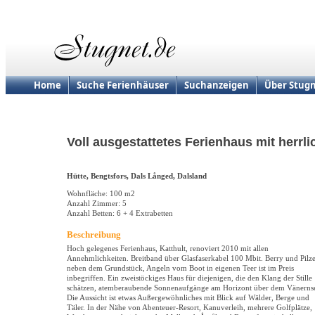
Home
Suche Ferienhäuser
Suchanzeigen
Über Stugn
Voll ausgestattetes Ferienhaus mit herrli
Hütte, Bengtsfors, Dals Långed, Dalsland
Wohnfläche: 100 m2
Anzahl Zimmer: 5
Anzahl Betten: 6 + 4 Extrabetten
Beschreibung
Hoch gelegenes Ferienhaus, Katthult, renoviert 2010 mit allen
Annehmlichkeiten. Breitband über Glasfaserkabel 100 Mbit. Berry und Pilz
neben dem Grundstück, Angeln vom Boot in eigenen Teer ist im Preis
inbegriffen. Ein zweistöckiges Haus für diejenigen, die den Klang der Stille
schätzen, atemberaubende Sonnenaufgänge am Horizont über dem Vänerns
Die Aussicht ist etwas Außergewöhnliches mit Blick auf Wälder, Berge und
Täler. In der Nähe von Abenteuer-Resort, Kanuverleih, mehrere Golfplätze,