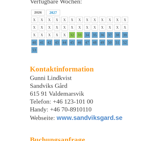
Verfügbare Wochen:
2026
2027
X
X
X
X
X
X
X
X
X
X
X
X
X
X
X
X
X
X
X
X
X
X
X
X
X
X
X
X
X
X
X
32
33
34
35
36
37
38
39
40
41
42
43
44
45
46
47
48
49
50
51
52
53
Kontaktinformation
Gunni Lindkvist
Sandviks Gård
615 91 Valdemarsvik
Telefon: +46 123-101 00
Handy: +46 70-8910110
Webseite:
www.sandviksgard.se
Buchungsanfrage