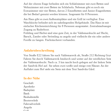
Auf der oberen Etage befinden sich ein Schlafzimmer mit zwei Betten und
Wohnzimmer mit zwei Betten im Schlafsofa. Nebenan gibt es noch ein
Extrazimmer mit vier Betten, davon 2 Einzelbetten und Junior-Etagenbetten
die bei Bedarf genutzt werden können. Insgesamt für 8 Personen.
Am Haus gibt es zwei Außensitzplätze und ein Grill ist verfügbar. Eine
Waschküche befindet sich im naheliegenden Hofgebäude. Das Haus ist mit
einfacher Kücheneinrichtung für 8 Personen ausgestattet. Zentralstaubsauger
Zugang zu Ruderboot.
Frühling und Herbst sind eine gute Zeit, in der Valdemarsbucht auf Hecht,
Barsch, Zander oder Strömling zu angeln und vielleicht die ein oder andere
Forelle zu fangen. Fischräucherei vorhanden.
Anfahrtsbeschreibung
Von Straße E22 fahren Sie nach Valdemarsvik ab, Straße 212 Richtung Gryt
Fahren Sie durch Valdemarsvik hindurch und weiter auf der nördlichen Seit
der Valdemarsbucht. Nach ca. 3 km taucht hoch gelegen auf der linken Seit
der Sandvik-Hof auf. Sie sehen zwei weiße und einige rote Häuser. An der
Auffahrt zum Hof steht ein Stein mit dem Text Sandviks Gård.
In der Nähe
Geschäft
Apotheke
Badeplatz
Bank
Bushaltestelle
Bootsverleih
Fahrradverleih
Angeln
Golf