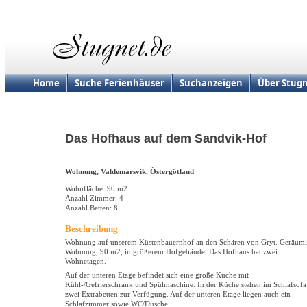
Home
Suche Ferienhäuser
Suchanzeigen
Über Stugn
Das Hofhaus auf dem Sandvik-Hof
Wohnung, Valdemarsvik, Östergötland
Wohnfläche: 90 m2
Anzahl Zimmer: 4
Anzahl Betten: 8
Beschreibung
Wohnung auf unserem Küstenbauernhof an den Schären von Gryt. Geräum
Wohnung, 90 m2, in größerem Hofgebäude. Das Hofhaus hat zwei
Wohnetagen.
Auf der unteren Etage befindet sich eine große Küche mit
Kühl-/Gefrierschrank und Spülmaschine. In der Küche stehen im Schlafsofa
zwei Extrabetten zur Verfügung. Auf der unteren Etage liegen auch ein
Schlafzimmer sowie WC/Dusche.