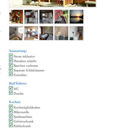
,
.
Ausstattung:
Strom inklusive
Haustiere erlaubt
.
Rauchen verboten
e
Separate Schlafzimmer
e
Fernseher
Bad/Toilette:
WC
Dusche
Kochen:
Kochmöglichkeiten
Mikrowelle
Spülmaschine
Gefrierschrank
Kühlschrank