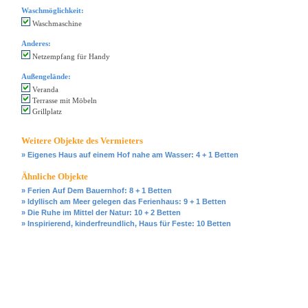
Waschmöglichkeit:
Waschmaschine
Anderes:
Netzempfang für Handy
Außengelände:
Veranda
Terrasse mit Möbeln
Grillplatz
Weitere Objekte des Vermieters
» Eigenes Haus auf einem Hof nahe am Wasser: 4 + 1 Betten
Ähnliche Objekte
» Ferien Auf Dem Bauernhof: 8 + 1 Betten
» Idyllisch am Meer gelegen das Ferienhaus: 9 + 1 Betten
» Die Ruhe im Mittel der Natur: 10 + 2 Betten
» Inspirierend, kinderfreundlich, Haus für Feste: 10 Betten