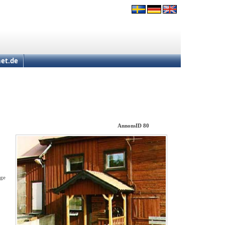
et.de
AnnonsID 80
ige