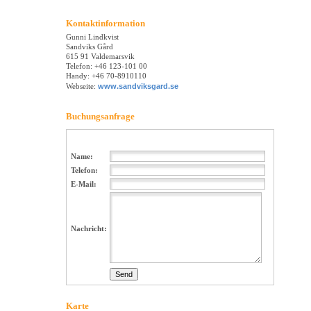
Kontaktinformation
Gunni Lindkvist
Sandviks Gård
615 91 Valdemarsvik
Telefon: +46 123-101 00
Handy: +46 70-8910110
Webseite:
www.sandviksgard.se
Buchungsanfrage
Name:
Telefon:
E-Mail:
Nachricht:
Karte