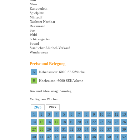
Meer
Kanuverleih
Spielplatz
Minigolf
Nächster Nachbar
Restaurant
See
Wald
Schärengarten
Strand
Staatlicher Alkohol-Verkauf
Wanderwege
Preise und Belegung
N
Nebensaison: 6000 SEK/Woche
H
Hochsaison: 6000 SEK/Woche
An- und Abreisetag: Samstag
Verfügbare Wochen:
2026
2027
1
2
3
4
5
6
7
8
9
10
11
12
13
14
15
16
17
18
19
20
21
22
23
24
25
26
27
28
29
30
31
32
33
34
35
36
37
38
39
40
41
42
43
44
45
46
47
48
49
50
51
52