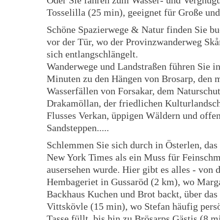
Oder Sie fahren zum Wasser- und Vergnüg
Tosselilla (25 min), geeignet für Große und
Schöne Spazierwege & Natur finden Sie bu
vor der Tür, wo der Provinzwanderweg Skå
sich entlangschlängelt.
Wanderwege und Landstraßen führen Sie i
Minuten zu den Hängen von Brosarp, den 
Wasserfällen von Forsakar, dem Naturschut
Drakamöllan, der friedlichen Kulturlandsch
Flusses Verkan, üppigen Wäldern und offe
Sandsteppen.....
Schlemmen Sie sich durch in Österlen, das
New York Times als ein Muss für Feinsch
ausersehen wurde. Hier gibt es alles - von 
Hembageriet in Gussaröd (2 km), wo Marg
Backhaus Kuchen und Brot backt, über das
Vittskövle (15 min), wo Stefan häufig pers
Tasse füllt, bis hin zu Brösarps Gästis (8 m