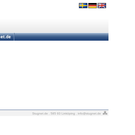
et.de
Stugnet.de . 585 93 Linköping .
info@stugnet.de